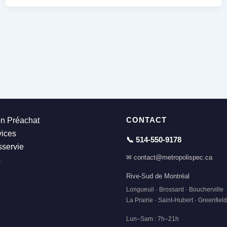
CONTACT
on Préachat
ices
📞 514-550-9178
servie
✉ contact@metropolispec.ca
s
Rive-Sud de Montréal
Longueuil · Brossard · Boucherville
La Prairie · Saint-Hubert · Greenfiel
Lun–Sam : 7h–21h